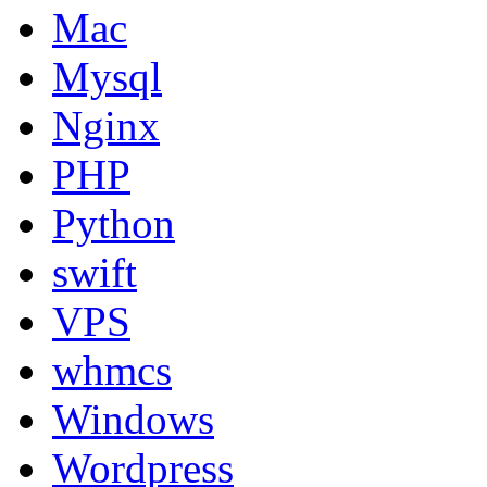
Mac
Mysql
Nginx
PHP
Python
swift
VPS
whmcs
Windows
Wordpress