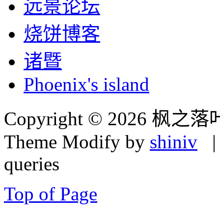
远景论坛
烧饼博客
诸暨
Phoenix's island
Copyright © 2026 枫之落
Theme Modify by
shiniv
| 
queries
Top of Page