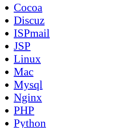
Cocoa
Discuz
ISPmail
JSP
Linux
Mac
Mysql
Nginx
PHP
Python