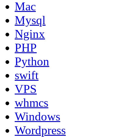
Mac
Mysql
Nginx
PHP
Python
swift
VPS
whmcs
Windows
Wordpress