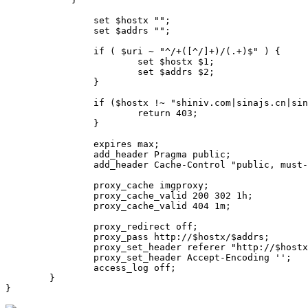
		set $hostx "";

		set $addrs "";

		if ( $uri ~ "^/+([^/]+)/(.+)$" ) {

			set $hostx $1;

			set $addrs $2;

		}

		if ($hostx !~ "shiniv.com|sinajs.cn|sinaimg.cn|duoshuo.com|gravatar.com|ds.cdncache.org|v2ex.com|qlogo.cn|xnimg.cn|head.xiaonei.com|himg.bdimg.com|douban.com" ) {

			return 403;

		}

		expires max;

		add_header Pragma public;

		add_header Cache-Control "public, must-revalidate, proxy-revalidate";

		proxy_cache imgproxy;

		proxy_cache_valid 200 302 1h;

		proxy_cache_valid 404 1m;

		proxy_redirect off;

		proxy_pass http://$hostx/$addrs;

		proxy_set_header referer "http://$hostx";

		proxy_set_header Accept-Encoding '';

		access_log off;

	}

}