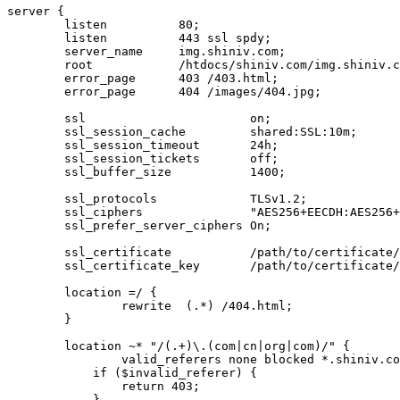
server {

	listen          80;

	listen          443 ssl spdy;

	server_name     img.shiniv.com;

	root            /htdocs/shiniv.com/img.shiniv.com;

	error_page      403 /403.html;

	error_page      404 /images/404.jpg;

	ssl                       on;

	ssl_session_cache         shared:SSL:10m;

	ssl_session_timeout       24h;

	ssl_session_tickets       off;

	ssl_buffer_size           1400;

	ssl_protocols             TLSv1.2;

	ssl_ciphers               "AES256+EECDH:AES256+EDH:!aNULL";

	ssl_prefer_server_ciphers On;

	ssl_certificate           /path/to/certificate/server.crt;

	ssl_certificate_key       /path/to/certificate/server.key;

	location =/ {

		rewrite  (.*) /404.html;

	}

	location ~* "/(.+)\.(com|cn|org|com)/" {

		valid_referers none blocked *.shiniv.com ~\.google\. ~\.baidu\.;

	    if ($invalid_referer) {

	        return 403;

	    }
