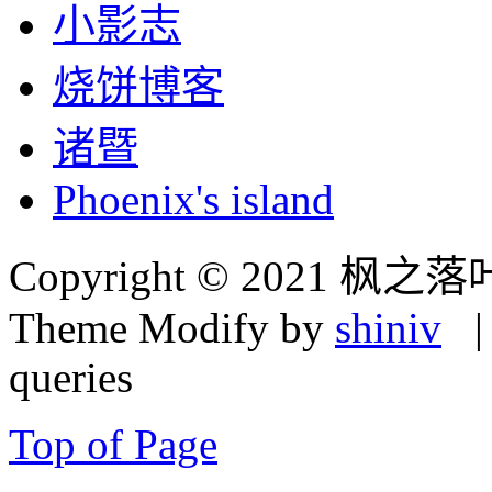
小影志
烧饼博客
诸暨
Phoenix's island
Copyright © 2021 枫之落
Theme Modify by
shiniv
| 
queries
Top of Page