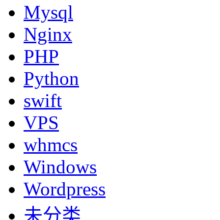
Mysql
Nginx
PHP
Python
swift
VPS
whmcs
Windows
Wordpress
未分类