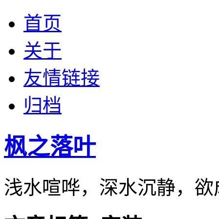
首页
关于
友情链接
归档
枫之落叶
浅水喧哗，深水沉静，欲