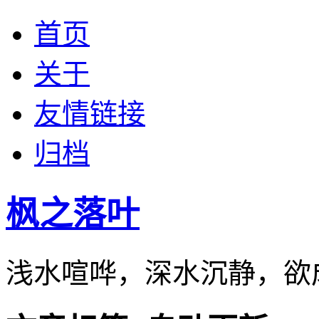
首页
关于
友情链接
归档
枫之落叶
浅水喧哗，深水沉静，欲