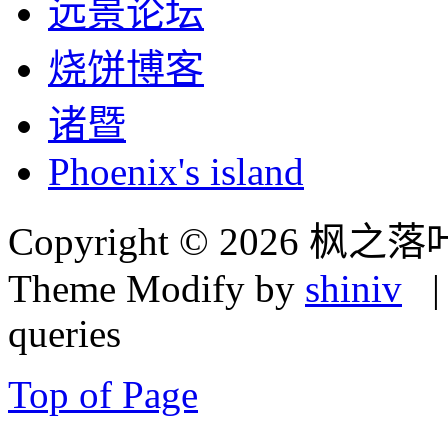
远景论坛
烧饼博客
诸暨
Phoenix's island
Copyright © 2026 枫之落
Theme Modify by
shiniv
| 
queries
Top of Page