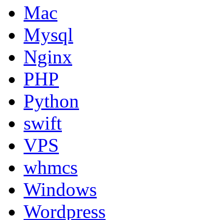
Mac
Mysql
Nginx
PHP
Python
swift
VPS
whmcs
Windows
Wordpress